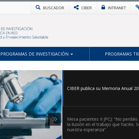
BUSCADOR
CIBER
INTRANET
Identifican una proteína esencial pa
prevenir el daño hepático y el desar
PROGRAMAS DE INVESTIGACIÓN
PROGRAMAS TR
de tumores durante el envejecimie
CIBER publica su Memoria Anual 2
Mesa pacientes II JPCJ: “No perdáis
la ilusión en el trabajo que hacéis. S
nuestra esperanza”