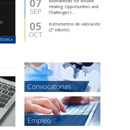
07
Biomaterials for Wound
Healing: Opportunities and
SEP
Challenges t…
05
ER
Instrumentos de valoración
(2ª edición)
OCT
TICIAS
Convocatorias
Empleo