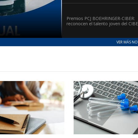
Premios PCJ BOEHRINGER-CIBER:
reconocen el talento joven del CIB
VER MÁS NO
Daniela Grassi y Lluis Enjuanes,
ganadores del "I Got Talent CIBER"