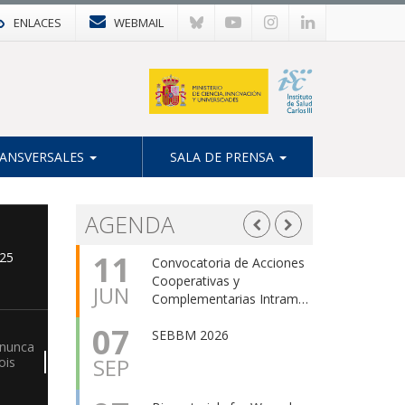
ENLACES
WEBMAIL
ra
rollo
ANSVERSALES
SALA DE PRENSA
nto
AGENDA
11
025
Convocatoria de Acciones
Cooperativas y
JUN
Complementarias Intram…
07
SEBBM 2026
 nunca
SEP
ois