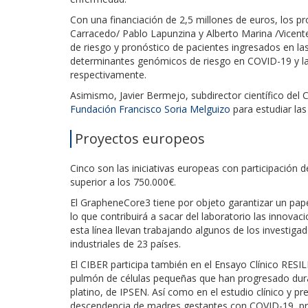
Con una financiación de 2,5 millones de euros, los p
Carracedo/ Pablo Lapunzina y Alberto Marina /Vicente
de riesgo y pronóstico de pacientes ingresados en l
determinantes genómicos de riesgo en COVID-19 y 
respectivamente.
Asimismo, Javier Bermejo, subdirector científico del
Fundación Francisco Soria Melguizo
para estudiar las
Proyectos europeos
Cinco son las iniciativas europeas con participación 
superior a los 750.000€.
El GrapheneCore3 tiene por objeto garantizar un papel
lo que contribuirá a sacar del laboratorio las innova
esta línea llevan trabajando algunos de los investi
industriales de 23 países.
El CIBER participa también en el Ensayo Clínico RESI
pulmón de células pequeñas que han progresado dura
platino, de IPSEN. Así como en el estudio clínico y pr
descendencia de madres gestantes con COVID-19, p