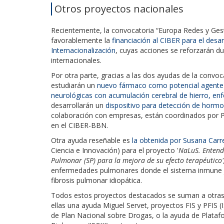
Otros proyectos nacionales
Recientemente, la convocatoria “Europa Redes y Ges
favorablemente la
financiación al CIBER para el desa
Internacionalización
, cuyas acciones se reforzarán 
internacionales.
Por otra parte, gracias a las dos ayudas de la convo
estudiarán un
nuevo fármaco como potencial agente 
neurológicas con acumulación cerebral de hierro, e
desarrollarán un
dispositivo para detección de hormo
colaboración con empresas, están coordinados por Pi
en el CIBER-BBN.
Otra ayuda reseñable es
la obtenida por Susana Carr
Ciencia e Innovación) para el proyecto '
NaLuS. Entendi
Pulmonar (SP) para la mejora de su efecto terapéutico'
enfermedades pulmonares donde el sistema inmune j
fibrosis pulmonar idiopática.
Todos estos proyectos destacados se suman a otras 
ellas una ayuda Miguel Servet, proyectos FIS y PFIS (I
de Plan Nacional sobre Drogas, o la ayuda de Plataf