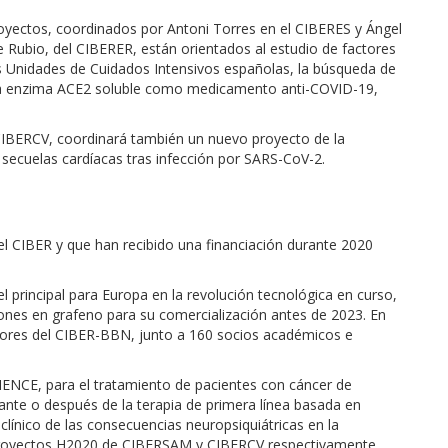
royectos, coordinados por Antoni Torres en el CIBERES y Ángel
 Rubio, del CIBERER, están orientados al estudio de factores
as Unidades de Cuidados Intensivos españolas, la búsqueda de
la enzima ACE2 soluble como medicamento anti-COVID-19,
 CIBERCV, coordinará también un nuevo proyecto de la
 secuelas cardíacas tras infección por SARS-CoV-2.
del CIBER y que han recibido una financiación durante 2020
 principal para Europa en la revolución tecnológica en curso,
ciones en grafeno para su comercialización antes de 2023. En
gadores del CIBER-BBN, junto a 160 socios académicos e
LIENCE, para el tratamiento de pacientes con cáncer de
nte o después de la terapia de primera línea basada en
eclínico de las consecuencias neuropsiquiátricas en la
royectos H2020 de CIBERSAM y CIBERCV respectivamente.