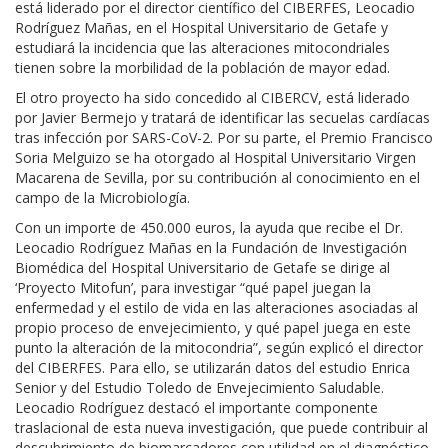
está liderado por el director científico del CIBERFES, Leocadio
Rodríguez Mañas, en el Hospital Universitario de Getafe y
estudiará la incidencia que las alteraciones mitocondriales
tienen sobre la morbilidad de la población de mayor edad.
El otro proyecto ha sido concedido al CIBERCV, está liderado
por Javier Bermejo y tratará de identificar las secuelas cardíacas
tras infección por SARS-CoV-2. Por su parte, el Premio Francisco
Soria Melguizo se ha otorgado al Hospital Universitario Virgen
Macarena de Sevilla, por su contribución al conocimiento en el
campo de la Microbiología.
Con un importe de 450.000 euros, la ayuda que recibe el Dr.
Leocadio Rodríguez Mañas en la Fundación de Investigación
Biomédica del Hospital Universitario de Getafe se dirige al
‘Proyecto Mitofun’, para investigar “qué papel juegan la
enfermedad y el estilo de vida en las alteraciones asociadas al
propio proceso de envejecimiento, y qué papel juega en este
punto la alteración de la mitocondria”, según explicó el director
del CIBERFES. Para ello, se utilizarán datos del estudio Enrica
Senior y del Estudio Toledo de Envejecimiento Saludable.
Leocadio Rodríguez destacó el importante componente
traslacional de esta nueva investigación, que puede contribuir al
descubrimiento de biomarcadores con utilidad en el diagnóstico,