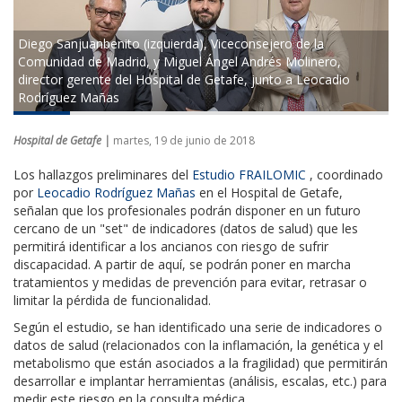
Diego Sanjuanbenito (izquierda), Viceconsejero de la
Comunidad de Madrid, y Miguel Ángel Andrés Molinero,
director gerente del Hospital de Getafe, junto a Leocadio
Rodríguez Mañas
Hospital de Getafe |
martes, 19 de junio de 2018
Los hallazgos preliminares del
Estudio FRAILOMIC
, coordinado
por
Leocadio Rodríguez Mañas
en el Hospital de Getafe,
señalan que los profesionales podrán disponer en un futuro
cercano de un "set" de indicadores (datos de salud) que les
permitirá identificar a los ancianos con riesgo de sufrir
discapacidad. A partir de aquí, se podrán poner en marcha
tratamientos y medidas de prevención para evitar, retrasar o
limitar la pérdida de funcionalidad.
Según el estudio, se han identificado una serie de indicadores o
datos de salud (relacionados con la inflamación, la genética y el
metabolismo que están asociados a la fragilidad) que permitirán
desarrollar e implantar herramientas (análisis, escalas, etc.) para
medir este riesgo en la consulta médica.