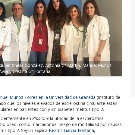
ndújar, Sheila González, Antonia Gª Martín, Manuel Muñoz
vila y Cristina Gª Fontana
anuel Muñoz Torres en la Universidad de Granada
(Instituto de
do que los niveles elevados de esclerostina circulante están
ulares en pacientes con y sin diabetes mellitus tipo 2.
recientemente en
Plos One
la utilidad de la esclerostina
ismo óseo, como marcador del riesgo de mortalidad por causas
itus tipo 2. Según explica
Beatriz García-Fontana
,