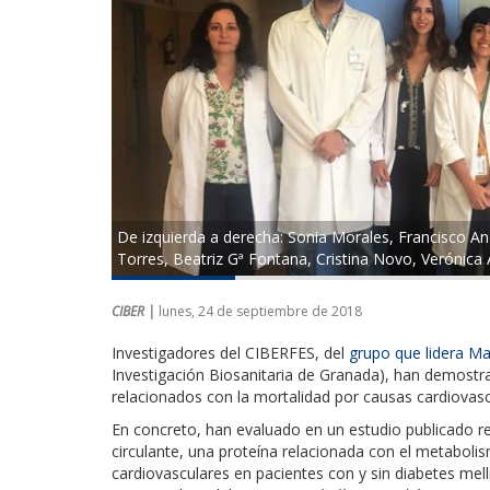
De izquierda a derecha: Sonia Morales, Francisco A
Torres, Beatriz Gª Fontana, Cristina Novo, Verónica Á
CIBER |
lunes, 24 de septiembre de 2018
Investigadores del CIBERFES, del
grupo que lidera M
Investigación Biosanitaria de Granada), han demostra
relacionados con la mortalidad por causas cardiovasc
En concreto, han evaluado en un estudio publicado 
circulante, una proteína relacionada con el metabol
cardiovasculares en pacientes con y sin diabetes mell