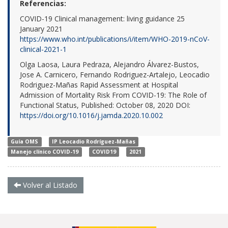
Referencias:
COVID-19 Clinical management: living guidance 25
January 2021
https://www.who.int/publications/i/item/WHO-2019-nCoV-
clinical-2021-1
Olga Laosa, Laura Pedraza, Alejandro Álvarez-Bustos,
Jose A. Carnicero, Fernando Rodriguez-Artalejo, Leocadio
Rodriguez-Mañas Rapid Assessment at Hospital
Admission of Mortality Risk From COVID-19: The Role of
Functional Status, Published: October 08, 2020 DOI:
https://doi.org/10.1016/j.jamda.2020.10.002
Guía OMS
IP Leocadio Rodríguez-Mañas
Manejo clínico COVID-19
COVID19
2021
Volver al Listado