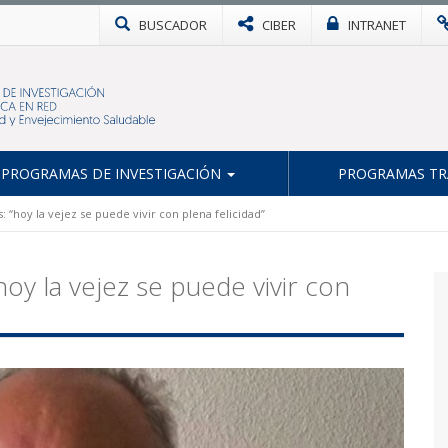
BUSCADOR
CIBER
INTRANET
PROGRAMAS DE INVESTIGACIÓN
PROGRAMAS TR
“hoy la vejez se puede vivir con plena felicidad”
oy la vejez se puede vivir con