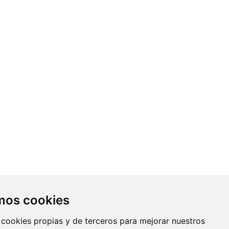
Contacto
amos cookies
Av. Monforte de Lemos, 3-5. Pabellón
 cookies propias y de terceros para mejorar nuestros
11. Planta 0 28029 Madrid