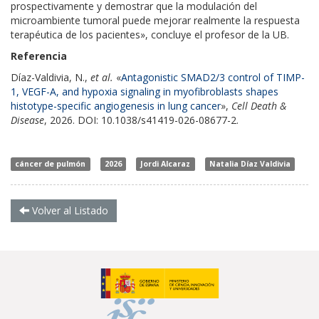
prospectivamente y demostrar que la modulación del
microambiente tumoral puede mejorar realmente la respuesta
terapéutica de los pacientes», concluye el profesor de la UB.
Referencia
Díaz-Valdivia, N.,
et al.
«
Antagonistic SMAD2/3 control of TIMP-
1, VEGF-A, and hypoxia signaling in myofibroblasts shapes
histotype-specific angiogenesis in lung cancer
»,
Cell Death &
Disease
, 2026. DOI: 10.1038/s41419-026-08677-2.
cáncer de pulmón
2026
Jordi Alcaraz
Natalia Díaz Valdivia
Volver al Listado