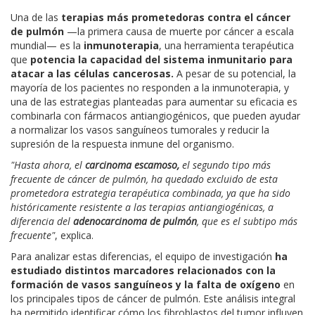
Una de las
terapias más prometedoras contra el cáncer
de pulmón
—la primera causa de muerte por cáncer a escala
mundial— es la
inmunoterapia
, una herramienta terapéutica
que
potencia la capacidad del sistema inmunitario para
atacar a las células cancerosas.
A pesar de su potencial, la
mayoría de los pacientes no responden a la inmunoterapia, y
una de las estrategias planteadas para aumentar su eficacia es
combinarla con fármacos antiangiogénicos, que pueden ayudar
a normalizar los vasos sanguíneos tumorales y reducir la
supresión de la respuesta inmune del organismo.
"Hasta ahora, el
carcinoma escamoso,
el segundo tipo más
frecuente de cáncer de pulmón, ha quedado excluido de esta
prometedora estrategia terapéutica combinada, ya que ha sido
históricamente resistente a las terapias antiangiogénicas, a
diferencia del
adenocarcinoma de pulmón
, que es el subtipo más
frecuente"
, explica.
Para analizar estas diferencias, el equipo de investigación
ha
estudiado distintos marcadores relacionados con la
formación de vasos sanguíneos y la falta de oxígeno
en
los principales tipos de cáncer de pulmón. Este análisis integral
ha permitido identificar cómo los fibroblastos del tumor influyen