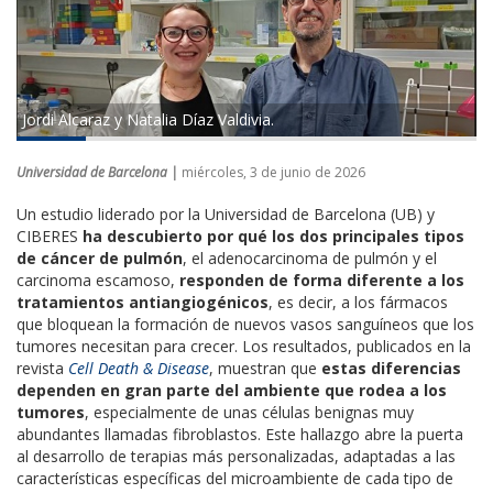
Jordi Alcaraz y Natalia Díaz Valdivia.
Universidad de Barcelona |
miércoles, 3 de junio de 2026
Un estudio liderado por la Universidad de Barcelona (UB) y
CIBERES
ha descubierto por qué los dos principales tipos
de cáncer de pulmón
, el adenocarcinoma de pulmón y el
carcinoma escamoso,
responden de forma diferente a los
tratamientos antiangiogénicos
, es decir, a los fármacos
que bloquean la formación de nuevos vasos sanguíneos que los
tumores necesitan para crecer. Los resultados, publicados en la
revista
Cell Death & Disease
, muestran que
estas diferencias
dependen en gran parte del ambiente que rodea a los
tumores
, especialmente de unas células benignas muy
abundantes llamadas fibroblastos. Este hallazgo abre la puerta
al desarrollo de terapias más personalizadas, adaptadas a las
características específicas del microambiente de cada tipo de