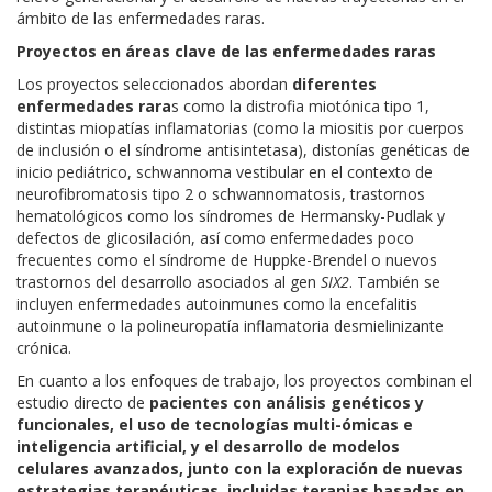
ámbito de las enfermedades raras.
Proyectos en áreas clave de las enfermedades raras
Los proyectos seleccionados abordan
diferentes
enfermedades rara
s como la distrofia miotónica tipo 1,
distintas miopatías inflamatorias (como la miositis por cuerpos
de inclusión o el síndrome antisintetasa), distonías genéticas de
inicio pediátrico, schwannoma vestibular en el contexto de
neurofibromatosis tipo 2 o schwannomatosis, trastornos
hematológicos como los síndromes de Hermansky-Pudlak y
defectos de glicosilación, así como enfermedades poco
frecuentes como el síndrome de Huppke-Brendel o nuevos
trastornos del desarrollo asociados al gen
SIX2
. También se
incluyen enfermedades autoinmunes como la encefalitis
autoinmune o la polineuropatía inflamatoria desmielinizante
crónica.
En cuanto a los enfoques de trabajo, los proyectos combinan el
estudio directo de
pacientes con análisis genéticos y
funcionales, el uso de tecnologías multi-ómicas e
inteligencia artificial, y el desarrollo de modelos
celulares avanzados, junto con la exploración de nuevas
estrategias terapéuticas, incluidas terapias basadas en