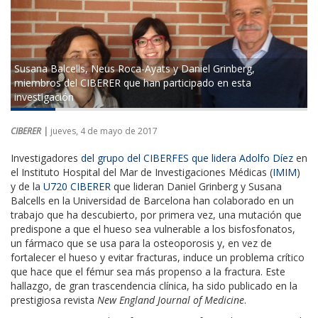
Susana Balcells, Neus Roca-Ayats y Daniel Grinberg,
miembros del CIBERER que han participado en esta
investigación
CIBERER |
jueves, 4 de mayo de 2017
Investigadores
del grupo del CIBERFES que lidera Adolfo Díez
en
el Instituto Hospital del Mar de Investigaciones Médicas (
IMIM
)
y de la
U720 CIBERER
que lideran Daniel Grinberg y Susana
Balcells en la Universidad de Barcelona han colaborado en un
trabajo que ha descubierto, por primera vez, una mutación que
predispone a que el hueso sea vulnerable a los bisfosfonatos,
un fármaco que se usa para la osteoporosis y, en vez de
fortalecer el hueso y evitar fracturas, induce un problema crítico
que hace que el fémur sea más propenso a la fractura. Este
hallazgo, de gran trascendencia clínica, ha sido publicado en la
prestigiosa revista
New England Journal of Medicine
.