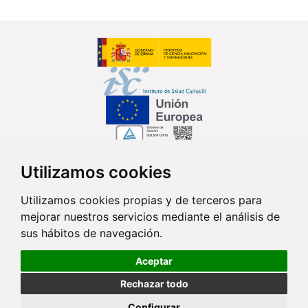
Utilizamos cookies
Síguenos en...
Utilizamos cookies propias y de terceros para
mejorar nuestros servicios mediante el análisis de
Contacto
sus hábitos de navegación.
Av. Monforte de Lemos, 3-5. Pabellón 11. Planta 0 28029 Madrid
Aceptar
info@ciberisciii.es
Rechazar todo
© Copyright 2026 CIBER |
Política de Privacidad
|
Aviso Legal
|
Política
Configurar