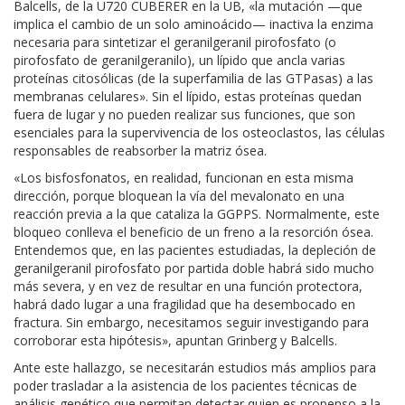
Balcells, de la U720 CUBERER en la UB, «la mutación —que
implica el cambio de un solo aminoácido— inactiva la enzima
necesaria para sintetizar el geranilgeranil pirofosfato (o
pirofosfato de geranilgeranilo), un lípido que ancla varias
proteínas citosólicas (de la superfamilia de las GTPasas) a las
membranas celulares». Sin el lípido, estas proteínas quedan
fuera de lugar y no pueden realizar sus funciones, que son
esenciales para la supervivencia de los osteoclastos, las células
responsables de reabsorber la matriz ósea.
«Los bisfosfonatos, en realidad, funcionan en esta misma
dirección, porque bloquean la vía del mevalonato en una
reacción previa a la que cataliza la GGPPS. Normalmente, este
bloqueo conlleva el beneficio de un freno a la resorción ósea.
Entendemos que, en las pacientes estudiadas, la depleción de
geranilgeranil pirofosfato por partida doble habrá sido mucho
más severa, y en vez de resultar en una función protectora,
habrá dado lugar a una fragilidad que ha desembocado en
fractura. Sin embargo, necesitamos seguir investigando para
corroborar esta hipótesis», apuntan Grinberg y Balcells.
Ante este hallazgo, se necesitarán estudios más amplios para
poder trasladar a la asistencia de los pacientes técnicas de
análisis genético que permitan detectar quien es propenso a la