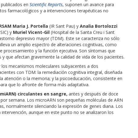
, publicados en
Scientific Reports
, suponen un avance para
ntos farmacológicos y a intervenciones terapéuticas no
RSAM Maria J. Portella
(IR Sant Pau) y
Analia Bortolozzi
SIC) y
Muriel Vicent-Gil
(Hospital de la Santa Creu i Sant
astorno depresivo mayor (TDM). Este se caracteriza no sólo
lleva un amplio espectro de alteraciones cognitivas, como
 de procesamiento y la función ejecutiva. Son síntomas que
 y que afectan gravemente la calidad de vida de los pacientes.
igar los mecanismos moleculares subyacentes a dos
acientes con TDM: la remediación cognitiva integral, diseñada
a atención o la memoria; y la psicoeducación, consistente en
 para que lo afronte de forma más adaptativa.
 miARN) circulantes en sangre,
antes y después de doce
ón por semana. Los microARN son pequeñas moléculas de ARN
as, normalmente silenciando la expresión de genes diana. Los
 intervención, aunque en este punto no se analizaron los