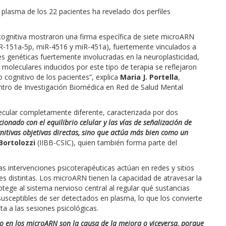
l plasma de los 22 pacientes ha revelado dos perfiles
cognitiva mostraron una firma específica de siete microARN
iR-151a-5p, miR-4516 y miR-451a), fuertemente vinculados a
s genéticas fuertemente involucradas en la neuroplasticidad,
 moleculares inducidos por este tipo de terapia se reflejaron
o cognitivo de los pacientes”, explica
Maria J. Portella
,
entro de Investigación Biomédica en Red de Salud Mental
lecular completamente diferente, caracterizada por dos
acionado con el equilibrio celular y las vías de señalización de
ognitivas objetivas directas, sino que actúa más bien como un
Bortolozzi
(IIBB-CSIC), quien también forma parte del
s intervenciones psicoterapéuticas actúan en redes y sitios
es distintas. Los microARN tienen la capacidad de atravesar la
tege al sistema nervioso central al regular qué sustancias
susceptibles de ser detectados en plasma, lo que los convierte
a a las sesiones psicológicas.
 en los microARN son la causa de la mejora o viceversa, porque