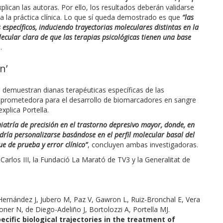
plican las autoras. Por ello, los resultados deberán validarse
a la práctica clínica. Lo que sí queda demostrado es que
“las
específicos, induciendo trayectorias moleculares distintas en la
cular clara de que las terapias psicológicas tienen una base
.
n’
a demuestran dianas terapéuticas específicas de las
prometedora para el desarrollo de biomarcadores en sangre
xplica Portella.
uiatría de precisión en el trastorno depresivo mayor, donde, en
podría personalizarse basándose en el perfil molecular basal del
e de prueba y error clínico”
, concluyen ambas investigadoras.
 Carlos III, la Fundació La Marató de TV3 y la Generalitat de
o-Hernández J, Jubero M, Paz V, Gawron L, Ruiz-Bronchal E, Vera
er N, de Diego-Adeliño J, Bortolozzi A, Portella MJ.
ecific biological trajectories in the treatment of