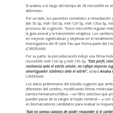
El análisis a lo largo del tiempo de 38 microARN en e
diferentes.
Por un lado, los pacientes sometidos a remediación 
(let-7b-3p, miR-100-5p, miR-129-5p, miR-135a-5p, m
procesos de cognición. “Estos microARN regulan rede
la guía axonal y la transmisión sináptica. Los cambios
en mejoras significativas y objetivas en el rendimient
investigadora del IR Sant Pau que forma parte del C
(CIBERSAM).
Por su parte, la psicoeducación indujo una firma mo
microARN: miR-126-5p y miR-195-5p.
“Este perfil, rel
resiliencia ante el estrés celular, no refleja mejoras c
amortiguador sistémico ante el estrés”
, aclara
Analia 
CIBERSAM.
Los datos preliminares del estudio sugieren que amba
diferentes del cerebro, modificando firmas molecular
barrera hematoencefálica —un filtro selectivo que pro
pueden pasar de la sangre al tejido cerebral— y son 
en biomarcadores candidatos para evaluar la respuest
“Aún no somos capaces de poder responder si el cambio