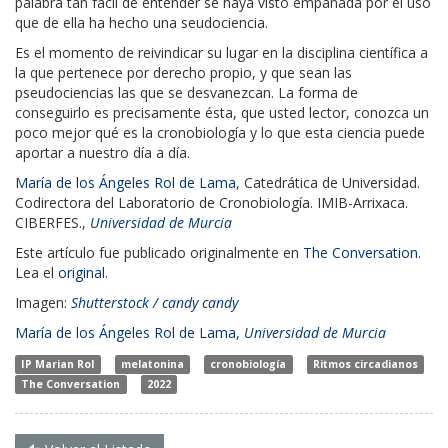
palabra tan fácil de entender se haya visto empañada por el uso
que de ella ha hecho una seudociencia.
Es el momento de reivindicar su lugar en la disciplina científica a
la que pertenece por derecho propio, y que sean las
pseudociencias las que se desvanezcan. La forma de
conseguirlo es precisamente ésta, que usted lector, conozca un
poco mejor qué es la cronobiología y lo que esta ciencia puede
aportar a nuestro día a día.
María de los Ángeles Rol de Lama
, Catedrática de Universidad.
Codirectora del Laboratorio de Cronobiología. IMIB-Arrixaca.
CIBERFES.,
Universidad de Murcia
Este artículo fue publicado originalmente en
The Conversation
.
Lea el
original
.
Imagen:
Shutterstock / candy candy
María de los Ángeles Rol de Lama
,
Universidad de Murcia
IP Marian Rol
melatonina
cronobiología
Ritmos circadianos
The Conversation
2022