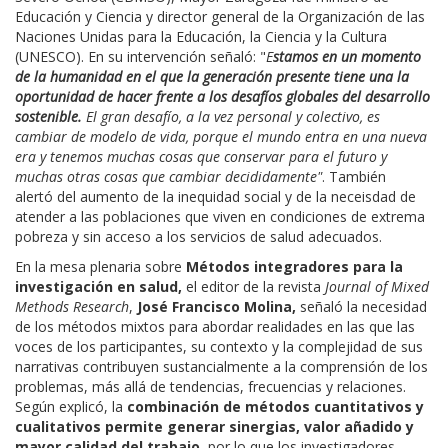
Educación y Ciencia y director general de la Organización de las
Naciones Unidas para la Educación, la Ciencia y la Cultura
(UNESCO). En su intervención señaló: "
E
stamos en un momento
de la humanidad en el que la generación presente tiene una la
oportunidad de hacer frente a los desafíos globales del desarrollo
sostenible.
El gran desafío, a la vez personal y colectivo, es
cambiar de modelo de vida, porque el mundo entra en una nueva
era y tenemos muchas cosas que conservar para el futuro y
muchas otras cosas que cambiar decididamente"
. También
alertó del aumento de la inequidad social y de la neceisdad de
atender a las poblaciones que viven en condiciones de extrema
pobreza y sin acceso a los servicios de salud adecuados. ​
En la mesa plenaria sobre
Métodos integradores para la
investigación en salud,
el editor de la revista
Journal of Mixed
Methods Research
,
José Francisco Molina,
señaló la necesidad
de los métodos mixtos para abordar realidades en las que las
voces de los participantes, su contexto y la complejidad de sus
narrativas contribuyen sustancialmente a la comprensión de los
problemas, más allá de tendencias, frecuencias y relaciones.
Según explicó, la
combinación de métodos cuantitativos y
cualitativos permite generar sinergias, valor añadido y
mayor calidad del trabajo
, por lo que los investigadores