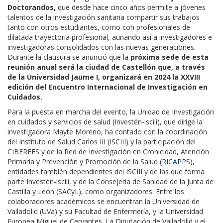
Doctorandos,
que desde hace cinco años permite a jóvenes
talentos de la investigación sanitaria compartir sus trabajos
tanto con otros estudiantes, como con profesionales de
dilatada trayectoria profesional, aunando así a investigadores e
investigadoras consolidados con las nuevas generaciones.
Durante la clausura se anunció que la
próxima sede de esta
reunión anual será la ciudad de Castellón que, a través
de la Universidad Jaume I, organizará en 2024 la XXVIII
edición del Encuentro Internacional de Investigación en
Cuidados.
Para la puesta en marcha del evento, la Unidad de Investigación
en cuidados y servicios de salud (
Investén-isciii
), que dirige la
investigadora ​
Mayte Moreno
, ha contado con la coordinación
del Instituto de Salud Carlos III (ISCIII) y la participación del
CIBERFES y de la Red de Investigación en Cronicidad, Atención
Primaria y Prevención y Promoción de la Salud (
RICAPPS​
),
entidades también dependientes del ISCIII y de las que forma
parte Investén-isciii, y de la Consejería de Sanidad de la Junta de
Castilla y León (SACyL), como organizadores. Entre los
colaboradores académicos se encuentran la Universidad de
Valladolid (UVa) y su Facultad de Enfermería, y la Universidad
Europea Miguel de Cervantes. La Diputación de Valladolid y el