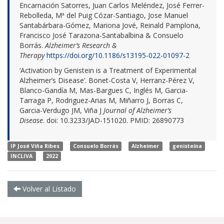
Encarnación Satorres, Juan Carlos Meléndez, José Ferrer-
Rebolleda, Mª del Puig Cózar-Santiago, Jose Manuel
Santabárbara-Gómez, Mariona Jové, Reinald Pamplona,
Francisco José Tarazona-Santabalbina & Consuelo
Borrás.
Alzheimer’s Research &
Therapy
https://doi.org/10.1186/s13195-022-01097-2
‘Activation by Genistein is a Treatment of Experimental
Alzheimer’s Disease’. Bonet-Costa V, Herranz-Pérez V,
Blanco-Gandía M, Mas-Bargues C, Inglés M, Garcia-
Tarraga P, Rodriguez-Arias M, Miñarro J, Borras C,
Garcia-Verdugo JM, Viña J
Journal of Alzheimer’s
Disease
. doi: 10.3233/JAD-151020. PMID: 26890773
IP José Viña Ribes
Consuelo Borrás
Alzheimer
genisteína
INCLIVA
2022
Volver al Listado