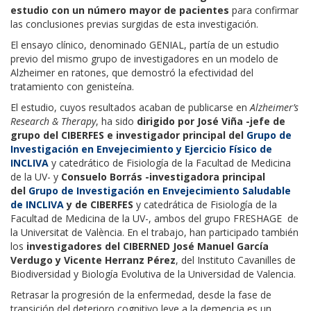
estudio con un número mayor de pacientes
para confirmar
las conclusiones previas surgidas de esta investigación.
El
ensayo clínico, denominado GENIAL
, partía de un estudio
previo del mismo grupo de investigadores en un modelo de
Alzheimer en ratones, que demostró la efectividad del
tratamiento con genisteína.
El estudio, cuyos resultados acaban de publicarse en
Alzheimer’s
Research & Therapy
, ha sido
dirigido por José Viña -jefe de
grupo del CIBERFES e investigador principal del
Grupo de
Investigación en Envejecimiento y Ejercicio Físico de
INCLIVA
y catedrático de Fisiología de la Facultad de Medicina
de la UV- y
Consuelo Borrás
-investigadora principal
del
Grupo de Investigación en Envejecimiento Saludable
de INCLIVA
y de CIBERFES
y catedrática de Fisiología de la
Facultad de Medicina de la UV-, ambos del grupo FRESHAGE de
la Universitat de València. En el trabajo, han participado también
los
investigadores del CIBERNED José Manuel García
Verdugo y Vicente Herranz Pérez
, del Instituto Cavanilles de
Biodiversidad y Biología Evolutiva de la Universidad de Valencia.
Retrasar la progresión de la enfermedad, desde la fase de
transición del deterioro cognitivo leve a la demencia es un