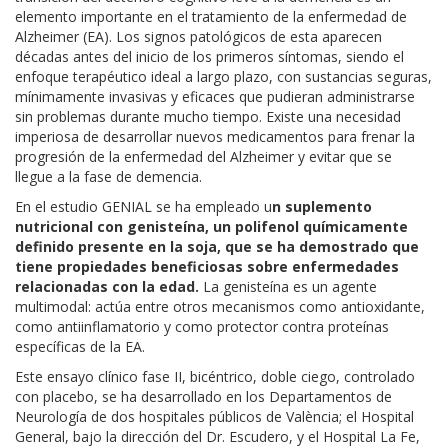
elemento importante en el tratamiento de la enfermedad de
Alzheimer (EA). Los signos patológicos de esta aparecen
décadas antes del inicio de los primeros síntomas, siendo el
enfoque terapéutico ideal a largo plazo, con sustancias seguras,
mínimamente invasivas y eficaces que pudieran administrarse
sin problemas durante mucho tiempo. Existe una
necesidad
imperiosa de desarrollar nuevos medicamentos para frenar la
progresión de la enfermedad
del Alzheimer
y evitar que se
llegue a la fase de demencia
.
En el estudio GENIAL se ha empleado u
n suplemento
nutricional con genisteína, un polifenol químicamente
definido presente en la soja, que se ha demostrado que
tiene propiedades beneficiosas sobre enfermedades
relacionadas con la edad.
La genisteína es un agente
multimodal: actúa entre otros mecanismos como antioxidante,
como antiinflamatorio y como protector contra proteínas
específicas de la EA.
Este
ensayo clínico fase II
, bicéntrico, doble ciego, controlado
con placebo, se ha desarrollado en los Departamentos de
Neurología de dos hospitales públicos de València;
el Hospital
General
, bajo la dirección del
Dr. Escudero
, y el
Hospital La Fe
,