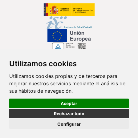
Utilizamos cookies
Síguenos en...
Utilizamos cookies propias y de terceros para
mejorar nuestros servicios mediante el análisis de
Contacto
sus hábitos de navegación.
Av. Monforte de Lemos, 3-5. Pabellón 11. Planta 0 28029 Madrid
Aceptar
info@ciberisciii.es
Rechazar todo
© Copyright 2026 CIBER |
Política de Privacidad
|
Aviso Legal
|
Política
Configurar
de Cookies
|
Mapa Web
|
Portal de Transparencia
|
Política de
seguridad