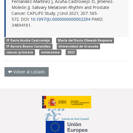
Fernández-Martínez J, Acuña-Castroviejo D, Jiménez-
Moleón JJ. Salivary Melatonin Rhythm and Prostate
Cancer: CAPLIFE Study. J Urol 2021; 207: 565-
572.
DOI:
10.1097/JU.0000000000002294
PMID:
34694161.
IP Darío Acuña Castroviejo
María del Rocio Olmedo Requena
IP Aurora Bueno Cavanillas
Universidad de Granada
cáncer próstata
melatonina
2022
Volver al Listado