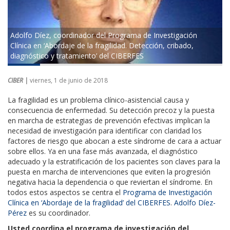
Adolfo Díez, coordinador del Programa de Investigación
Clínica en ‘Abordaje de la fragilidad. Detección, cribado,
diagnóstico y tratamiento’ del CIBERFES
CIBER |
viernes, 1 de junio de 2018
La fragilidad es un problema clínico-asistencial causa y
consecuencia de enfermedad. Su detección precoz y la puesta
en marcha de estrategias de prevención efectivas implican la
necesidad de investigación para identificar con claridad los
factores de riesgo que abocan a este síndrome de cara a actuar
sobre ellos. Ya en una fase más avanzada, el diagnóstico
adecuado y la estratificación de los pacientes son claves para la
puesta en marcha de intervenciones que eviten la progresión
negativa hacia la dependencia o que reviertan el síndrome. En
todos estos aspectos se centra el
Programa de Investigación
Clínica en ‘Abordaje de la fragilidad’ del CIBERFES
.
Adolfo Díez-
Pérez
es su coordinador.
Usted coordina el programa de investigación del