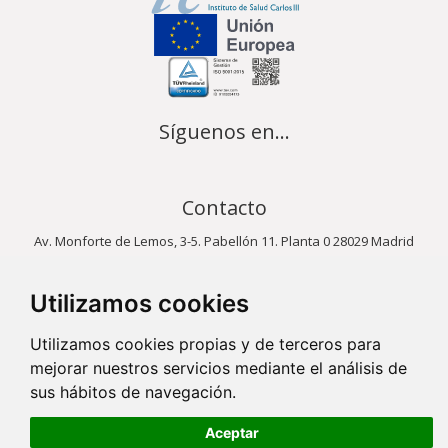
Síguenos en...
Contacto
Av. Monforte de Lemos, 3-5. Pabellón 11. Planta 0 28029 Madrid
info@ciberisciii.es
Utilizamos cookies
© Copyright 2026 CIBER |
Política de Privacidad
|
Aviso Legal
|
Política
de Cookies
|
Mapa Web
|
Portal de Transparencia
|
Política de
Utilizamos cookies propias y de terceros para
seguridad
mejorar nuestros servicios mediante el análisis de
sus hábitos de navegación.
Aceptar