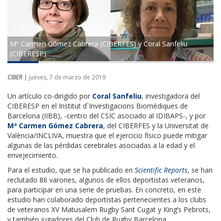
Mª Carmen Gómez Cabrera (CIBERFES) y Coral Sanfeliu
(CIBERESP)
CIBER |
jueves, 7 de marzo de 2019
Un artículo co-dirigido por
Coral Sanfeliu
, investigadora del
CIBERESP en el Institut d´Investigacions Biomèdiques de
Barcelona (IIBB), -centro del CSIC asociado al IDIBAPS-, y por
Mª Carmen Gómez Cabrera
, del CIBERFES y la Universitat de
València/INCLIVA, muestra que el ejercicio físico puede mitigar
algunas de las pérdidas cerebrales asociadas a la edad y el
envejecimiento.
Para el estudio, que se ha publicado en
Scientific Reports
, se han
reclutado 86 varones, algunos de ellos deportistas veteranos,
para participar en una serie de pruebas. En concreto, en este
estudio han colaborado deportistas pertenecientes a los clubs
de veteranos XV Matusalem Rugby Sant Cugat y King’s Pebrots,
y también jugadores del Club de Rugby Barcelona.