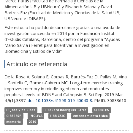
Mercé Pallás (Facultad de Farmacia y Ciencias de la
Alimentación UB y UBNeuro) y Elisabeth Solana y David
Bartres-Faz (Facultad de Medicina y Ciencias de la Salud UB,
UBNeuro e IDIBAPS).
Este estudio ha podido desarrollarse gracias a una ayuda de
investigación concedida en 2014 por la Fundación Institut
d’Estudis Catalans, Barcelona, dentro del programa "Ayudas
Mario Sàlvia i Ferret para Incentivar la Investigación en
Biomedicina y Estilos de Vida”.
Artículo de referencia
De la Rosa A, Solana E, Corpas R, Bartrés-Faz D, Pallàs M, Vina
J, Sanfeliu C, Gomez-Cabrera MC. Long-term exercise training
improves memory in middle-aged men and modulates
peripheral levels of BDNF and Cathepsin B. Sci Rep. 2019 Mar
4;9(1):3337.
doi: 10.1038/s41598-019-40040-8
. PMID: 30833610
IP José Viña Ribes
IP Eduard Rodríguez Farre
CIBERFES
CIBERESP
INCLIVA
IIBB CSIC
entrenamiento físico
memoria
2019