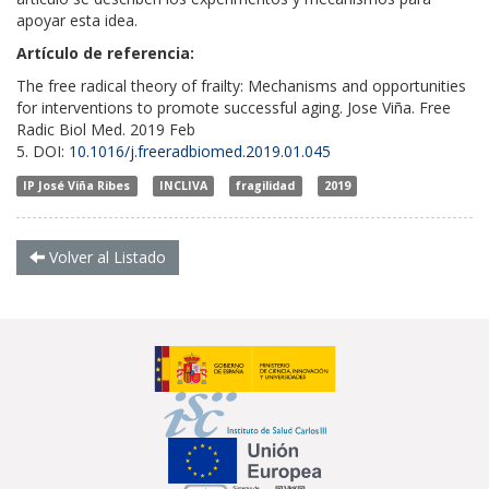
apoyar esta idea.
Artículo de referencia:
The free radical theory of frailty: Mechanisms and opportunities
for interventions to promote successful aging.
Jose
Viña.
Free
Radic Biol Med.
2019 Feb
5.
DOI:
10.1016/j.freeradbiomed.2019.01.045
IP José Viña Ribes
INCLIVA
fragilidad
2019
Volver al Listado